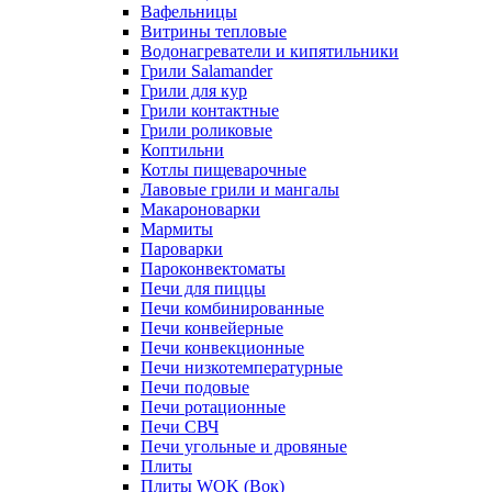
Вафельницы
Витрины тепловые
Водонагреватели и кипятильники
Грили Salamander
Грили для кур
Грили контактные
Грили роликовые
Коптильни
Котлы пищеварочные
Лавовые грили и мангалы
Макароноварки
Мармиты
Пароварки
Пароконвектоматы
Печи для пиццы
Печи комбинированные
Печи конвейерные
Печи конвекционные
Печи низкотемпературные
Печи подовые
Печи ротационные
Печи СВЧ
Печи угольные и дровяные
Плиты
Плиты WOK (Вок)