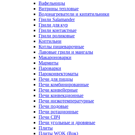
Вафельницы
Витрины тепловые
Водонагреватели и кипятильники
Грили Salamander
Грили для кур
Грили контактные
Грили роликовые
Коптильни
Котлы пищеварочные
Лавовые грили и мангалы
Макароноварки
Мармиты
Пароварки
Пароконвектоматы
Печи для пиццы
Печи комбинированные
Печи конвейерные
Печи конвекционные
Печи низкотемпературные
Печи подовые
Печи ротационные
Печи СВЧ
Печи угольные и дровяные
Плиты
Плиты WOK (Вок)