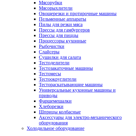
Мясорубки
Мясорыхлители
Овощерезки и протирочные машины
Пельменные аппараты
Пилы для резки мяса
Прессы для гамбургеров
Прессы для пиццы
Процессоры кухонные
Рыбочистки
Слайсеры
Сушилки для салата
Тестоделители
Тестозакаточные машины
Тестомесы
Тестоокруглители
Тестораскатывающие машины
Универсальные кухонные машины и
приводы
Фаршемешалки
Хлеборезки
Шприцы колбасные
Аксессуары для электро-механического
оборудования
Холодильное оборудование