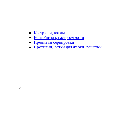
Кастрюли, котлы
Контейнеры, гастроемкости
Предметы сервировки
Противни, лотки для жарки, решетки