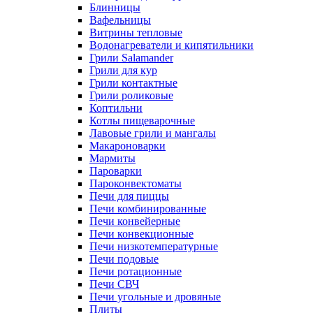
Блинницы
Вафельницы
Витрины тепловые
Водонагреватели и кипятильники
Грили Salamander
Грили для кур
Грили контактные
Грили роликовые
Коптильни
Котлы пищеварочные
Лавовые грили и мангалы
Макароноварки
Мармиты
Пароварки
Пароконвектоматы
Печи для пиццы
Печи комбинированные
Печи конвейерные
Печи конвекционные
Печи низкотемпературные
Печи подовые
Печи ротационные
Печи СВЧ
Печи угольные и дровяные
Плиты