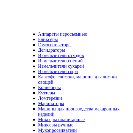
Аппараты перосъемные
Бликсеры
Гомогенизаторы
Дегидраторы
Измельчители отходов
Измельчители специй
Измельчители сухарей
Измельчители сыра
Картофелечистки, машины для чистки
овощей
Конвейеры
Куттеры
Ломтерезки
Маринаторы
Машины для производства макаронных
изделий
Миксеры планетарные
Миксеры ручные
Мукопросеиватели