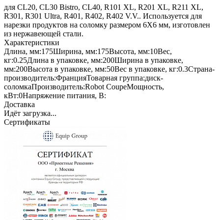
для CL20, CL30 Bistro, CL40, R101 XL, R201 XL, R211 XL,
R301, R301 Ultra, R401, R402, R402 V.V.. Используется для
нарезки продуктов на соломку размером 6Х6 мм, изготовлен
из нержавеющей стали.
Характеристики
Длина, мм:
175
Ширина, мм:
175
Высота, мм:
10
Вес,
кг:
0.25
Длина в упаковке, мм:
200
Ширина в упаковке,
мм:
200
Высота в упаковке, мм:
50
Вес в упаковке, кг:
0.3
Страна-
производитель:
Франция
Товарная группа:
диск-
соломка
Производитель:
Robot Coupe
Мощность,
кВт:
0
Напряжение питания, В:
Доставка
Идёт загрузка...
Сертификаты