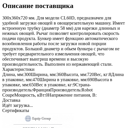
Описание поставщика
300х360х720 мм. Для модели CL60D, предназначен для
удобной загрузки овощей в овощерезательную машину. Имеет
встроенную трубку (диаметр 58 мм) для нарезки длинных и
нежных овощей. Рычаг позволяет контролировать скорость
подачи продукта. Бункер имеет функцию автоматического
возобновления работы после загрузки новой порции
продуктов. Большой диаметр и обьем бункера с рычагом не
требует предварительного измельчения овощей, что
обеспечивает выигриш времени и высокую
производительность. Выполнен из нержавеющей стали.
Характеристики
Длина, мм:
300
Ширина, мм:
360
Высота, мм:
720
Вес, кг:
8
Длина
в упаковке, мм:
470
Ширина в упаковке, мм:
690
Высота в
упаковке, мм:
650
Вес в упаковке, кг:
9
Страна-
производитель:
Франция
Производитель:
Robot
Coupe
Мощность, кВт:
0
Напряжение питания, В:
Доставка
Идёт загрузка...
Сертификаты