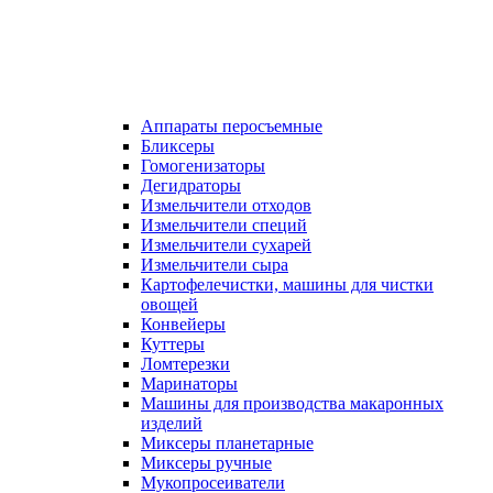
Аппараты перосъемные
Бликсеры
Гомогенизаторы
Дегидраторы
Измельчители отходов
Измельчители специй
Измельчители сухарей
Измельчители сыра
Картофелечистки, машины для чистки
овощей
Конвейеры
Куттеры
Ломтерезки
Маринаторы
Машины для производства макаронных
изделий
Миксеры планетарные
Миксеры ручные
Мукопросеиватели