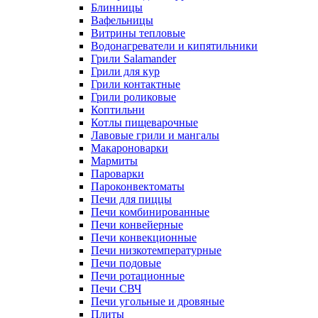
Блинницы
Вафельницы
Витрины тепловые
Водонагреватели и кипятильники
Грили Salamander
Грили для кур
Грили контактные
Грили роликовые
Коптильни
Котлы пищеварочные
Лавовые грили и мангалы
Макароноварки
Мармиты
Пароварки
Пароконвектоматы
Печи для пиццы
Печи комбинированные
Печи конвейерные
Печи конвекционные
Печи низкотемпературные
Печи подовые
Печи ротационные
Печи СВЧ
Печи угольные и дровяные
Плиты