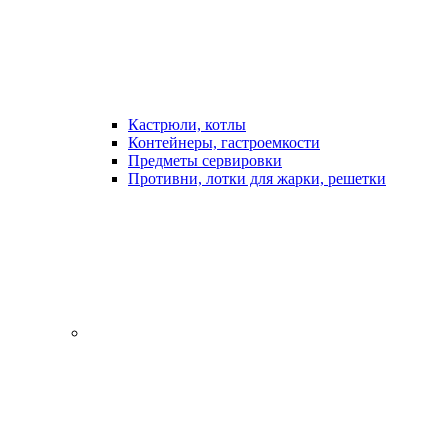
Кастрюли, котлы
Контейнеры, гастроемкости
Предметы сервировки
Противни, лотки для жарки, решетки