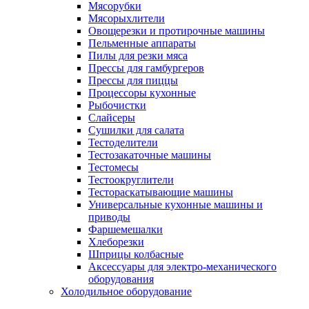
Мясорубки
Мясорыхлители
Овощерезки и протирочные машины
Пельменные аппараты
Пилы для резки мяса
Прессы для гамбургеров
Прессы для пиццы
Процессоры кухонные
Рыбочистки
Слайсеры
Сушилки для салата
Тестоделители
Тестозакаточные машины
Тестомесы
Тестоокруглители
Тестораскатывающие машины
Универсальные кухонные машины и
приводы
Фаршемешалки
Хлеборезки
Шприцы колбасные
Аксессуары для электро-механического
оборудования
Холодильное оборудование