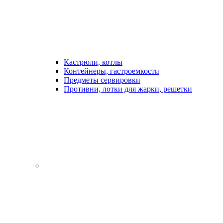
Кастрюли, котлы
Контейнеры, гастроемкости
Предметы сервировки
Противни, лотки для жарки, решетки