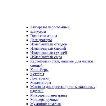
Аппараты перосъемные
Бликсеры
Гомогенизаторы
Дегидраторы
Измельчители отходов
Измельчители специй
Измельчители сухарей
Измельчители сыра
Картофелечистки, машины для чистки
овощей
Конвейеры
Куттеры
Ломтерезки
Маринаторы
Машины для производства макаронных
изделий
Миксеры планетарные
Миксеры ручные
Мукопросеиватели