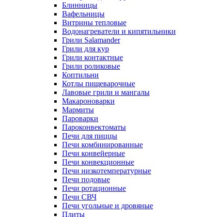
Блинницы
Вафельницы
Витрины тепловые
Водонагреватели и кипятильники
Грили Salamander
Грили для кур
Грили контактные
Грили роликовые
Коптильни
Котлы пищеварочные
Лавовые грили и мангалы
Макароноварки
Мармиты
Пароварки
Пароконвектоматы
Печи для пиццы
Печи комбинированные
Печи конвейерные
Печи конвекционные
Печи низкотемпературные
Печи подовые
Печи ротационные
Печи СВЧ
Печи угольные и дровяные
Плиты