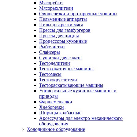
Мясорубки
Мясорыхлители
Овощерезки и протирочные машины
Пельменные аппараты
Пилы для резки мяса
Прессы для гамбургеров
Прессы для пиццы
Процессоры кухонные
Рыбочистки
Слайсеры
Сушилки для салата
Тестоделители
Тестозакаточные машины
Тестомесы
Тестоокруглители
Тестораскатывающие машины
Универсальные кухонные машины и
приводы
Фаршемешалки
Хлеборезки
Шприцы колбасные
Аксессуары для электро-механического
оборудования
Холодильное оборудование