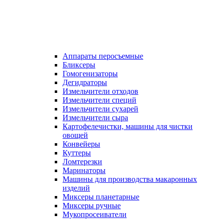
Аппараты перосъемные
Бликсеры
Гомогенизаторы
Дегидраторы
Измельчители отходов
Измельчители специй
Измельчители сухарей
Измельчители сыра
Картофелечистки, машины для чистки
овощей
Конвейеры
Куттеры
Ломтерезки
Маринаторы
Машины для производства макаронных
изделий
Миксеры планетарные
Миксеры ручные
Мукопросеиватели