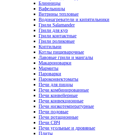
Блинницы
Вафельницы
Витрины тепловые
Водонагреватели и кипятильники
Грили Salamander
Грили для кур
Грили контактные
Грили роликовые
Коптильни
Котлы пищеварочные
Лавовые грили и мангалы
Макароноварки
Мармиты
Пароварки
Пароконвектоматы
Печи для пиццы
Печи комбинированные
Печи конвейерные
Печи конвекционные
Печи низкотемпературные
Печи подовые
Печи ротационные
Печи СВЧ
Печи угольные и дровяные
Плиты