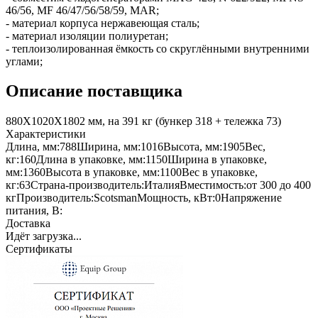
46/56, MF 46/47/56/58/59, MAR;
- материал корпуса нержавеющая сталь;
- материал изоляции полиуретан;
- теплоизолированная ёмкость со скруглёнными внутренними
углами;
Описание поставщика
880Х1020Х1802 мм, на 391 кг (бункер 318 + тележка 73)
Характеристики
Длина, мм:
788
Ширина, мм:
1016
Высота, мм:
1905
Вес,
кг:
160
Длина в упаковке, мм:
1150
Ширина в упаковке,
мм:
1360
Высота в упаковке, мм:
1100
Вес в упаковке,
кг:
63
Страна-производитель:
Италия
Вместимость:
от 300 до 400
кг
Производитель:
Scotsman
Мощность, кВт:
0
Напряжение
питания, В:
Доставка
Идёт загрузка...
Сертификаты