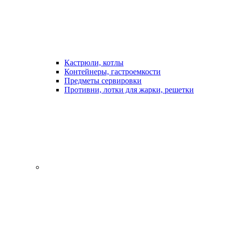
Кастрюли, котлы
Контейнеры, гастроемкости
Предметы сервировки
Противни, лотки для жарки, решетки