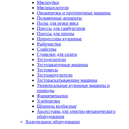
Мясорубки
Мясорыхлители
Овощерезки и протирочные машины
Пельменные аппараты
Пилы для резки мяса
Прессы для гамбургеров
Прессы для пиццы
Процессоры кухонные
Рыбочистки
Слайсеры
Сушилки для салата
Тестоделители
Тестозакаточные машины
Тестомесы
Тестоокруглители
Тестораскатывающие машины
Универсальные кухонные машины и
приводы
Фаршемешалки
Хлеборезки
Шприцы колбасные
Аксессуары для электро-механического
оборудования
Холодильное оборудование