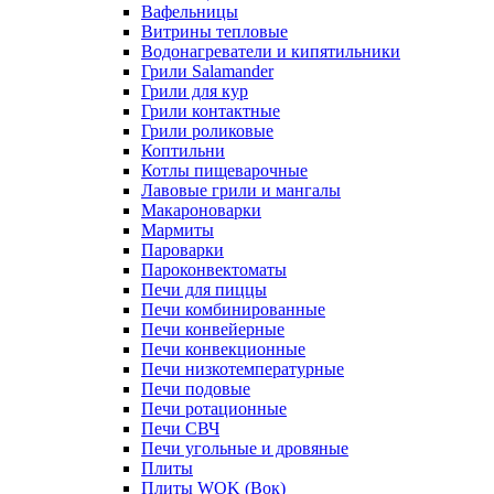
Вафельницы
Витрины тепловые
Водонагреватели и кипятильники
Грили Salamander
Грили для кур
Грили контактные
Грили роликовые
Коптильни
Котлы пищеварочные
Лавовые грили и мангалы
Макароноварки
Мармиты
Пароварки
Пароконвектоматы
Печи для пиццы
Печи комбинированные
Печи конвейерные
Печи конвекционные
Печи низкотемпературные
Печи подовые
Печи ротационные
Печи СВЧ
Печи угольные и дровяные
Плиты
Плиты WOK (Вок)