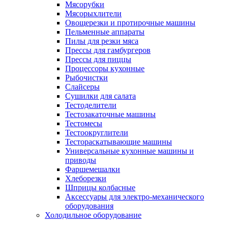
Мясорубки
Мясорыхлители
Овощерезки и протирочные машины
Пельменные аппараты
Пилы для резки мяса
Прессы для гамбургеров
Прессы для пиццы
Процессоры кухонные
Рыбочистки
Слайсеры
Сушилки для салата
Тестоделители
Тестозакаточные машины
Тестомесы
Тестоокруглители
Тестораскатывающие машины
Универсальные кухонные машины и
приводы
Фаршемешалки
Хлеборезки
Шприцы колбасные
Аксессуары для электро-механического
оборудования
Холодильное оборудование