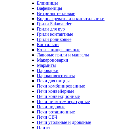
Блинницы
Вафельницы
Витрины тепловые
Водонагреватели и кипятильники
Грили Salamander
Грили для кур
Грили контактные
Грили роликовые
Коптильни
Котлы пищеварочные
Лавовые грили и мангалы
Макароноварки
Мармиты
Пароварки
Пароконвектоматы
Печи для пиццы
Печи комбинированные
Печи конвейерные
Печи конвекционные
Печи низкотемпературные
Печи подовые
Печи ротационные
Печи СВЧ
Печи угольные и дровяные
Плиты