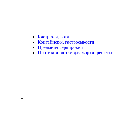
Кастрюли, котлы
Контейнеры, гастроемкости
Предметы сервировки
Противни, лотки для жарки, решетки