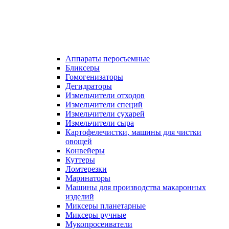
Аппараты перосъемные
Бликсеры
Гомогенизаторы
Дегидраторы
Измельчители отходов
Измельчители специй
Измельчители сухарей
Измельчители сыра
Картофелечистки, машины для чистки
овощей
Конвейеры
Куттеры
Ломтерезки
Маринаторы
Машины для производства макаронных
изделий
Миксеры планетарные
Миксеры ручные
Мукопросеиватели