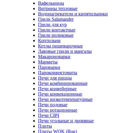
Вафельницы
Витрины тепловые
Водонагреватели и кипятильники
Грили Salamander
Грили для кур
Грили контактные
Грили роликовые
Коптильни
Котлы пищеварочные
Лавовые грили и мангалы
Макароноварки
Мармиты
Пароварки
Пароконвектоматы
Печи для пиццы
Печи комбинированные
Печи конвейерные
Печи конвекционные
Печи низкотемпературные
Печи подовые
Печи ротационные
Печи СВЧ
Печи угольные и дровяные
Плиты
Плиты WOK (Вок)